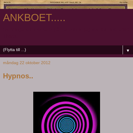
ANKBOET.....
Skriv inga kommentarer på Facebook, jag ser dom inte alltid.
Thanx..
▼
måndag 22 oktober 2012
Hypnos..