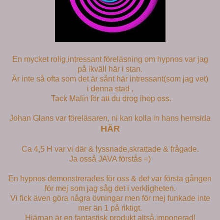
En mycket rolig,intressant föreläsning om hypnos var jag
på ikväll här i stan.
Är inte så ofta som det är sånt här intressant(som jag vet)
i denna stad ,
Tack Malin för att du drog ihop oss.
Johan Glans var föreläsaren, ni kan kolla in hans hemsida
HÄR
Ca 4,5 H var vi där & lyssnade,skrattade & frågade.
Ja osså JAVA förstås =)
En hypnos demonstrerades för oss & det var första gången
för mej som jag såg det i verkligheten.
Vi fick även göra några övningar men för mej funkade inte
mer än 1 på riktigt.
Hjärnan är en fantastisk produkt altså,imponerad!