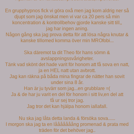
En grupphypnos fick vi göra oxå men jag kom aldrig ner så
djupt som jag önskat men vi var ca 20 pers så min
koncentration & kontrollbehov gjorde kanske sitt till,,
jag har ingen aning.
Någon gång ska jag prova detta för att lösa några knutar &
kanske tillomed komma över min MROfobi...
Ska däremot ta dit Theo för hans sömn &
avslappningssvårigheter.
Tänk vad skönt det hade varit för honom att få sova en natt,
ja en HEL natt utan avbrott.
Jag kan räkna på båda mina fingrar de nätter han sovit
under sina 8 år.
Han är ju tyvärr som jag...en grubblare =(
Ja & de har ju varit en del för honom i sitt liv,en del att
få ur sej tror jag.
Jag tror det kan hjälpa honom iallafall.
Nu ska jag låta detta landa & försöka sova......
I morgon ska jag ta en lååååååång promenad & prata med
träden för det behöver jag..